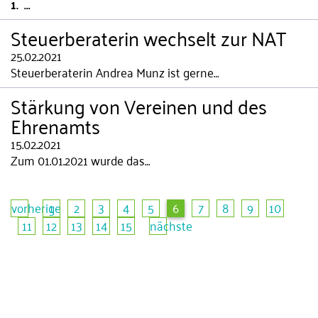
1. …
Steuerberaterin wechselt zur NAT
25.02.2021
Steuerberaterin Andrea Munz ist gerne…
Stärkung von Vereinen und des
Ehrenamts
15.02.2021
Zum 01.01.2021 wurde das…
vorherige
1
2
3
4
5
6
7
8
9
10
11
12
13
14
15
nächste