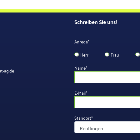
Schreiben Sie uns!
Anrede
*
Herr
Frau
Name
*
t-ag.de
E-Mail
*
Standort
*