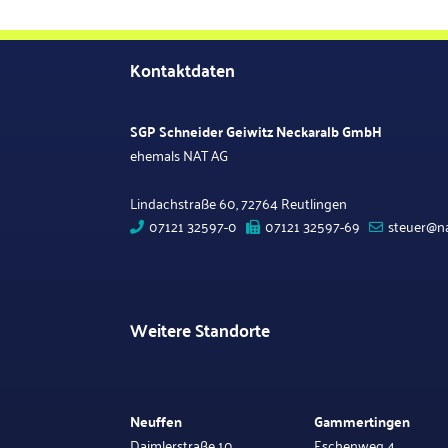
Kontaktdaten
SGP Schneider Geiwitz Neckaralb GmbH
ehemals NAT AG
Lindachstraße 60, 72764 Reutlingen
07121 32597-0
07121 32597-69
steuer@na
Weitere Standorte
Neuffen
Gammertingen
Daimlerstraße 10
Eschenweg 4