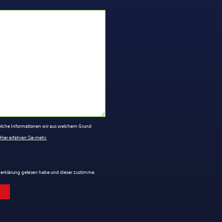
 welche Informationen wir aus welchem Grund
Hier erfahren Sie mehr.
tzerklärung gelesen habe und dieser zustimme.