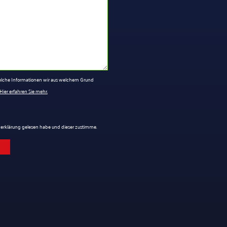
 welche Informationen wir aus welchem Grund
Hier erfahren Sie mehr.
tzerklärung gelesen habe und dieser zustimme.