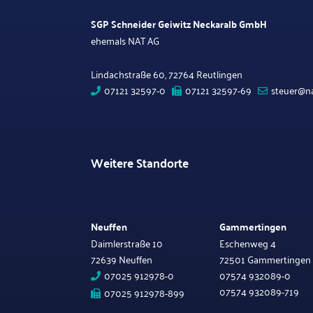
SGP Schneider Geiwitz Neckaralb GmbH
ehemals NAT AG
Lindachstraße 60, 72764 Reutlingen
07121 32597-0
07121 32597-69
steuer@na
Weitere Standorte
Neuffen
Gammertingen
Daimlerstraße 10
Eschenweg 4
72639 Neuffen
72501 Gammertingen
07025 912978-0
07574 932089-0
07574 932089-719
07025 912978-899