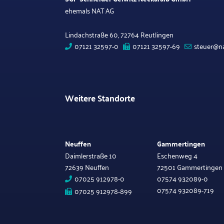
ehemals NAT AG
Lindachstraße 60, 72764 Reutlingen
07121 32597-0
07121 32597-69
steuer@na
Weitere Standorte
Neuffen
Gammertingen
Daimlerstraße 10
Eschenweg 4
72639 Neuffen
72501 Gammertingen
07025 912978-0
07574 932089-0
07574 932089-719
07025 912978-899