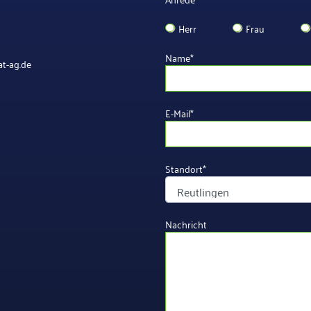
Herr
Frau
Name
*
t-ag.de
E-Mail
*
Standort
*
Nachricht