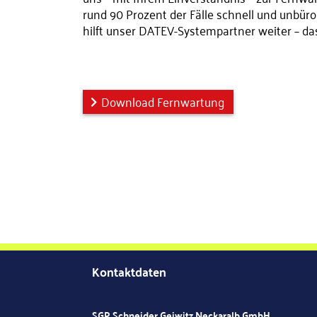
rund 90 Prozent der Fälle schnell und unbüro
hilft unser DATEV-Systempartner weiter – d
Download Fernwartung
Kontaktdaten
SGP Schneider Geiwitz Neckaralb GmbH