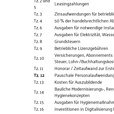
Tz. 2 und
Leasingzahlungen
5
Tz. 3
Zinsaufwendungen für betriebli
Tz. 4
50 % der handelsrechtlichen A
Tz. 6
Ausgaben für notwendige Insta
Tz. 7
Ausgaben für Elektrizität, Wa
Tz. 8
Grundsteuern
Tz. 9
Betriebliche Lizenzgebühren
Versicherungen, Abonnements so
Tz. 10
Steuer, Lohn-/Buchhaltungskost
Tz. 11
Honorar / Zeitaufwand zur Erste
Tz. 12
Pauschale Personalaufwendungen
Tz. 13
Kosten für Auszubildende
Bauliche Modernisierungs-, R
Tz. 14
Hygienekonzepten
Tz. 15
Ausgaben für Hygienemaßnah
Tz. 16
Investitionen in Digitalisierun