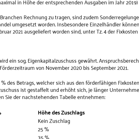
aximal in Höhe der entsprechenden Ausgaben im Jahr 2019)
Branchen Rechnung zu tragen, sind zudem Sonderregelungen fü
andel umgesetzt worden. Insbesondere Einzelhändler können
ebruar 2021 ausgeliefert worden sind, unter Tz. 4 der Fixkos
s wird ein sog. Eigenkapitalzuschuss gewährt. Anspruchsbere
örderzeitraum von November 2020 bis September 2021.
% des Betrags, welcher sich aus den förderfähigen Fixkosten 
italzuschuss ist gestaffelt und erhöht sich, je länger Unter
nen Sie der nachstehenden Tabelle entnehmen:
oder = 50 %
Höhe des Zuschlags
Kein Zuschlag
25 %
35 %