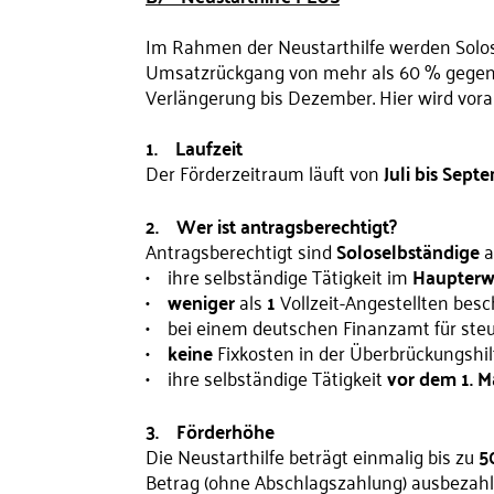
Im Rahmen der Neustarthilfe werden Solose
Umsatzrückgang von mehr als 60 % gegenüb
Verlängerung bis Dezember. Hier wird vor
1. Laufzeit
Der Förderzeitraum läuft von
Juli bis Sep
2. Wer ist antragsberechtigt?
Antragsberechtigt sind
Soloselbständige
a
• ihre selbständige Tätigkeit im
Haupter
•
weniger
als
1
Vollzeit-Angestellten besc
• bei einem deutschen Finanzamt für steue
•
keine
Fixkosten in der Überbrückungshil
• ihre selbständige Tätigkeit
vor dem 1. M
3. Förderhöhe
Die Neustarthilfe beträgt einmalig bis zu
5
Betrag (ohne Abschlagszahlung) ausbezahlt