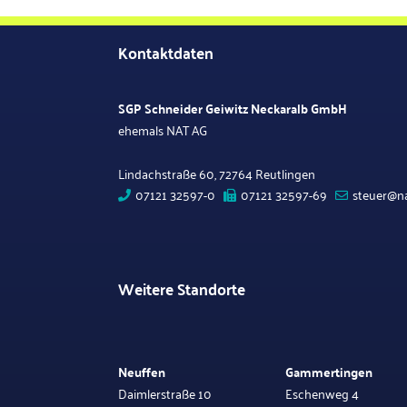
Kontaktdaten
SGP Schneider Geiwitz Neckaralb GmbH
ehemals NAT AG
Lindachstraße 60, 72764 Reutlingen
07121 32597-0
07121 32597-69
steuer@na
Weitere Standorte
Neuffen
Gammertingen
Daimlerstraße 10
Eschenweg 4