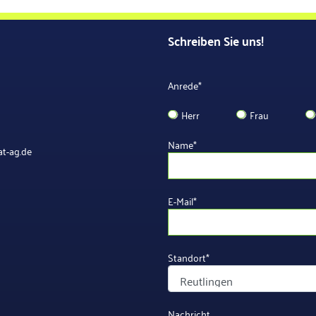
Schreiben Sie uns!
Anrede
*
Herr
Frau
Name
*
t-ag.de
E-Mail
*
Standort
*
Nachricht