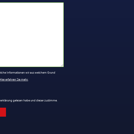
 welche Informationen wir aus welchem Grund
Hier erfahren Sie mehr.
tzerklärung gelesen habe und dieser zustimme.